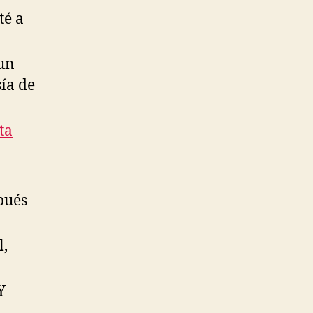
té a
un
sía de
ta
pués
l,
Y