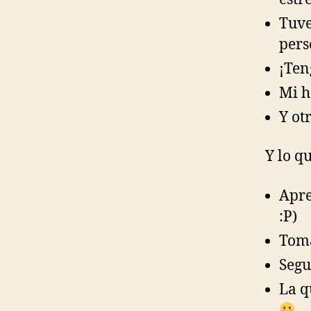
Tuve
pers
¡Ten
Mi h
Y ot
Y lo q
Apre
:P)
Toma
Segu
La q