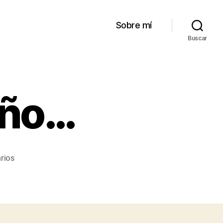
Sobre mí
Buscar
año…
en
rios
Se
termina
un
año…