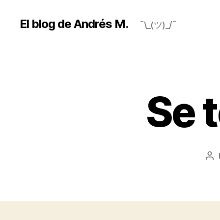
El blog de Andrés M.
¯\_(ツ)_/¯
Se 
Au
de
la
en