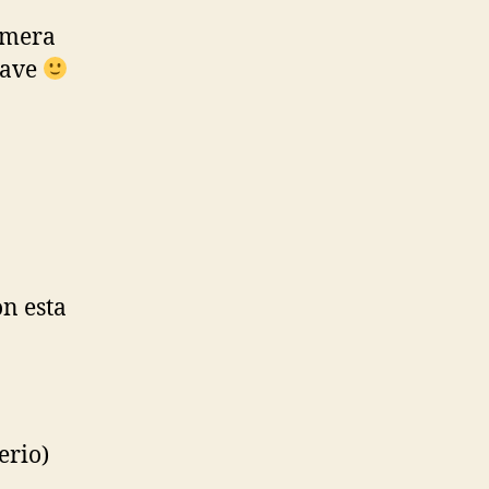
imera
rave
on esta
erio)