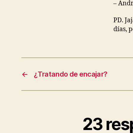
– Andr
PD. Ja
días, 
←
¿Tratando de encajar?
23 res