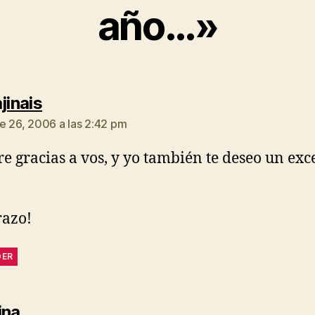
año…»
dice:
jinais
e 26, 2006 a las 2:42 pm
 gracias a vos, y yo también te deseo un exc
razo!
DER
dice:
ina