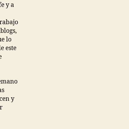
e y a
trabajo
blogs,
ue lo
e este
e
temano
as
cen y
r