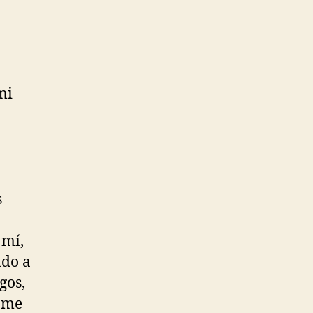
mi
s
 mí,
ado a
gos,
y me