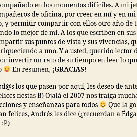
ompañado en los momentos difíciles. A mi jef
mpañeros de oficina, por creer en mí y en mi
o, y permitir compartir con ellos otro año de 
ndo lo mejor de mí. A los que escriben en sus 
mpartir sus puntos de vista y sus vivencias, q
riqueciendo a uno. Y a usted, querido lector d
por invertir un rato de su tiempo en leer lo qu
o
En resumen,
¡GRACIAS!
od@s los que pasen por aquí, les deseo de an
elices fiestas B) Ojalá el 2007 nos traiga much
acciones y enseñanzas para todos
Que la go
an felices, Andrés les dice (¿recuerdan a Édga
 :P)