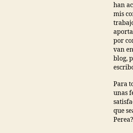
han ac
mis co
trabaj
aporta
por co
van en
blog, 
escrib
Para t
unas f
satisf
que se
Perea?