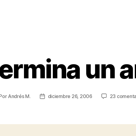
termina un 
Por
Andrés M.
diciembre 26, 2006
23 comenta
tor
Fecha
de
la
trada
entrada