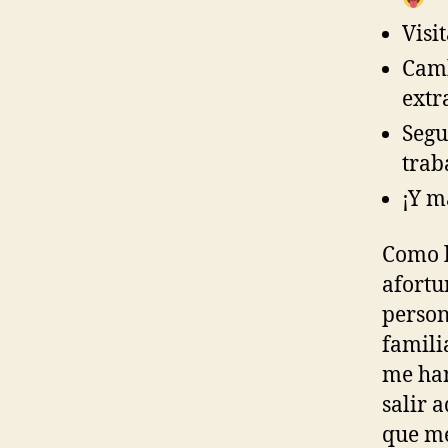
Visi
Camb
ext
Segu
trab
¡Y m
Como l
afortu
person
famili
me han
salir 
que me