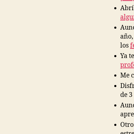
Abr
algu
Aunq
año,
los
f
Ya t
prof
Me 
Disf
de 3
Aunq
apre
Otro
estr