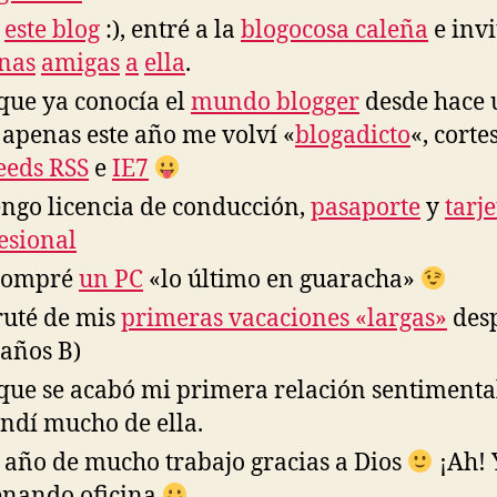
í
este blog
:), entré a la
blogocosa caleña
e invi
nas
amigas
a
ella
.
ue ya conocía el
mundo blogger
desde hace 
 apenas este año me volví «
blogadicto
«, corte
eeds RSS
e
IE7
engo licencia de conducción,
pasaporte
y
tarje
esional
compré
un PC
«lo último en guaracha»
ruté de mis
primeras vacaciones «largas»
des
 años B)
ue se acabó mi primera relación sentimenta
ndí mucho de ella.
 año de mucho trabajo gracias a Dios
¡Ah! 
enando oficina