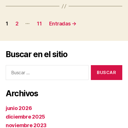
Paginación
…
1
2
11
Entradas
→
de
entradas
Buscar en el sitio
Buscar:
Archivos
junio 2026
diciembre 2025
noviembre 2023