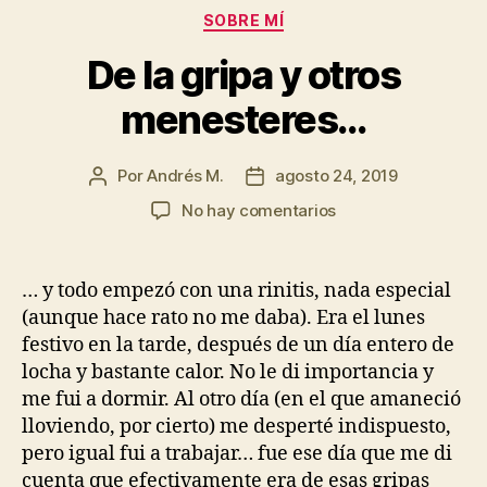
Categorías
SOBRE MÍ
De la gripa y otros
menesteres…
Por
Andrés M.
agosto 24, 2019
Autor
Fecha
de
de
en
No hay comentarios
la
la
De
entrada
entrada
la
gripa
… y todo empezó con una rinitis, nada especial
y
(aunque hace rato no me daba). Era el lunes
otros
festivo en la tarde, después de un día entero de
menesteres…
locha y bastante calor. No le di importancia y
me fui a dormir. Al otro día (en el que amaneció
lloviendo, por cierto) me desperté indispuesto,
pero igual fui a trabajar… fue ese día que me di
cuenta que efectivamente era de esas gripas