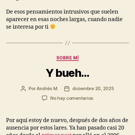
De esos pensamientos intrusivos que suelen
aparecer en esas noches largas, cuando nadie
se interesa por ti
Categorías
SOBRE MÍ
Y bueh…
Por
Andrés M.
diciembre 20, 2025
Autor
Fecha
de
de
en
No hay comentarios
la
la
Y
entrada
entrada
bueh…
Por aquí estoy de nuevo, después de dos años de
ausencia por estos lares. Ya han pasado casi 20