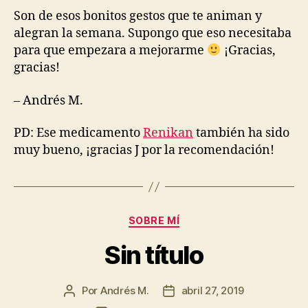
Son de esos bonitos gestos que te animan y
alegran la semana. Supongo que eso necesitaba
para que empezara a mejorarme
¡Gracias,
gracias!
– Andrés M.
PD: Ese medicamento
Renikan
también ha sido
muy bueno, ¡gracias J por la recomendación!
Categorías
SOBRE MÍ
Sin título
Por
Andrés M.
abril 27, 2019
Autor
Fecha
de
de