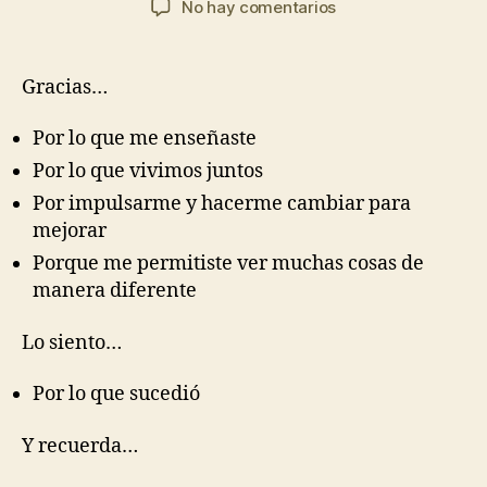
en
No hay comentarios
la
la
Sin
entrada
entrada
título
Gracias…
Por lo que me enseñaste
Por lo que vivimos juntos
Por impulsarme y hacerme cambiar para
mejorar
Porque me permitiste ver muchas cosas de
manera diferente
Lo siento…
Por lo que sucedió
Y recuerda…