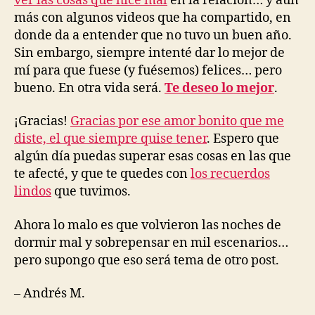
ver las cosas que hice mal
en la relación… y aún
más con algunos videos que ha compartido, en
donde da a entender que no tuvo un buen año.
Sin embargo, siempre intenté dar lo mejor de
mí para que fuese (y fuésemos) felices… pero
bueno. En otra vida será.
Te deseo lo mejor
.
¡Gracias!
Gracias por ese amor bonito que me
diste, el que siempre quise tener
. Espero que
algún día puedas superar esas cosas en las que
te afecté, y que te quedes con
los recuerdos
lindos
que tuvimos.
Ahora lo malo es que volvieron las noches de
dormir mal y sobrepensar en mil escenarios…
pero supongo que eso será tema de otro post.
– Andrés M.