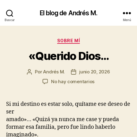
El blog de Andrés M.
Buscar
Menú
Categorías
SOBRE MÍ
«Querido Dios…
Por
Andrés M.
junio 20, 2026
Autor
Fecha
de
de
en
No hay comentarios
la
la
«Querido
entrada
entrada
Dios…
Si mi destino es estar solo, quítame ese deseo de
ser
amado»… «Quizá ya nunca me case y pueda
formar esa familia, pero fue lindo haberlo
imaginado».