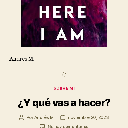
– Andrés M.
Categorías
SOBRE MÍ
¿Y qué vas a hacer?
Por
Andrés M.
noviembre 20, 2023
Autor
Fecha
de
de
en
No hay comentarios