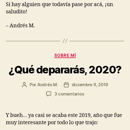
Si hay alguien que todavía pase por acá, ¡un
saludito!
– Andrés M.
Categorías
SOBRE MÍ
¿Qué depararás, 2020?
Por
Andrés M.
diciembre 9, 2019
Autor
Fecha
de
de
en
3 comentarios
la
la
¿Qué
entrada
entrada
depararás,
2020?
Y bueh… ya casi se acaba este 2019, año que fue
muy interesante por todo lo que trajo: