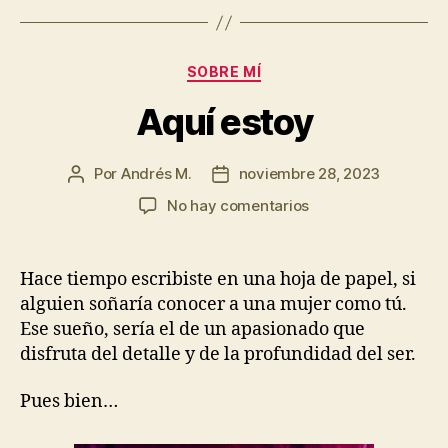
Categorías
SOBRE MÍ
Aquí estoy
Por
Andrés M.
noviembre 28, 2023
Autor
Fecha
de
de
en
No hay comentarios
la
la
Aquí
entrada
entrada
estoy
Hace tiempo escribiste en una hoja de papel, si
alguien soñaría conocer a una mujer como tú.
Ese sueño, sería el de un apasionado que
disfruta del detalle y de la profundidad del ser.
Pues bien…