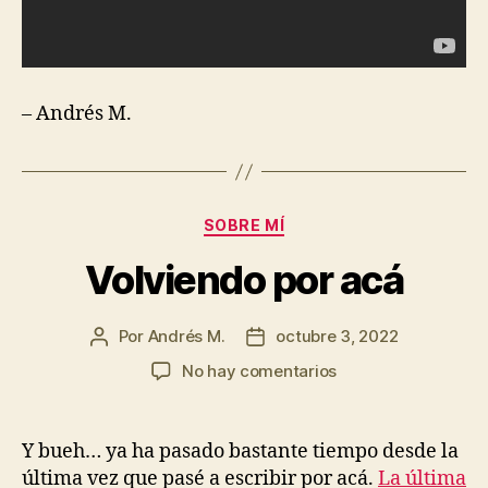
– Andrés M.
Categorías
SOBRE MÍ
Volviendo por acá
Por
Andrés M.
octubre 3, 2022
Autor
Fecha
de
de
en
No hay comentarios
la
la
Volviendo
entrada
entrada
por
acá
Y bueh… ya ha pasado bastante tiempo desde la
última vez que pasé a escribir por acá.
La última