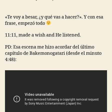
la
la
¿Y
entrada
entrada
qué
vas
«Te voy a besar, ¿y qué vas a hacer?». Y con esa
a
frase, empezó todo
hacer?
11:11, made a wish and He listened.
PD: Esa escena me hizo acordar del último
capítulo de Bakemonogatari (desde el minuto
4:48):