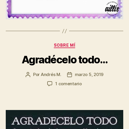
Categorías
SOBRE MÍ
Agradécelo todo…
Por
Andrés M.
marzo 5, 2019
Autor
Fecha
de
de
en
1 comentario
la
la
Agradécelo
entrada
entrada
todo…