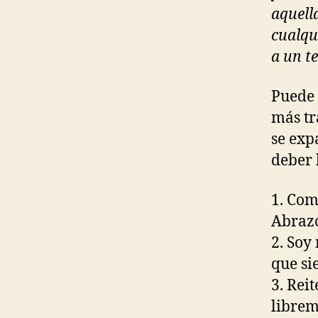
aquell
cualqu
a un te
Puede 
más tr
se exp
deber 
1. Com
Abrazo
2. Soy
que si
3. Rei
librem