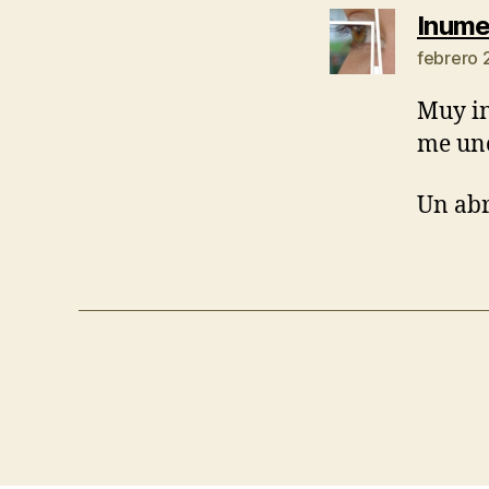
Inum
febrero 
Muy in
me uno
Un abr