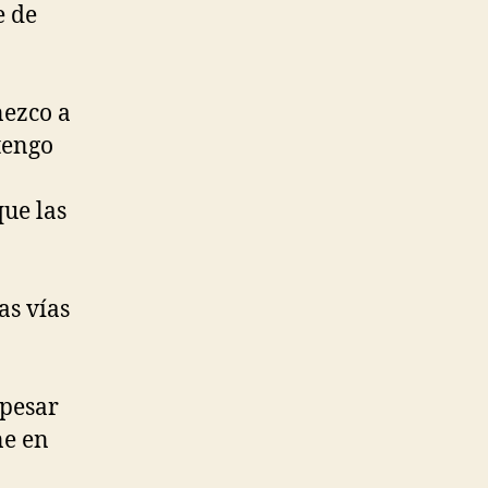
e de
nezco a
tengo
que las
as vías
 pesar
ne en