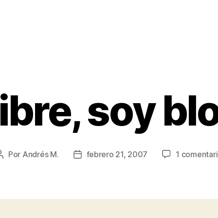
libre, soy bl
Por
Andrés M.
febrero 21, 2007
1 comentar
Autor
Fecha
de
de
la
la
entrada
entrada