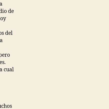
a
dio de
toy
os del
la
pero
es.
a cual
uchos