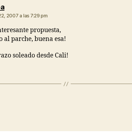
dice:
ea
22, 2007 a las 7:29 pm
teresante propuesta,
 al parche, buena esa!
azo soleado desde Cali!