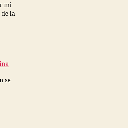
or mi
 de la
pina
n se