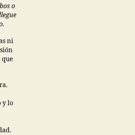
rbos o
llegue
o.
as ni
esión
o que
ra.
 y lo
dad.