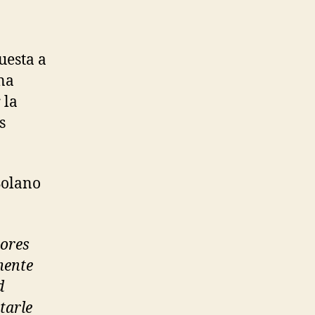
uesta a
na
 la
s
 Solano
tores
mente
d
tarle