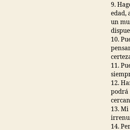
9. Hag
edad, 
un mun
dispue
10. Pu
pensam
certez
11. Pu
siempr
12. Ha
podrá 
cercan
13. Mi
irrenu
14. Pe