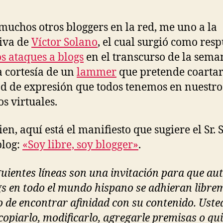
uchos otros bloggers en la red, me uno a la
tiva de
Víctor Solano
, el cual surgió como resp
s ataques a blogs
en el transcurso de la sema
 cortesía de un
lammer
que pretende coartar
ad de expresión que todos tenemos en nuestro
os virtuales.
ien, aquí está el manifiesto que sugiere el Sr.
blog:
«Soy libre, soy blogger»
.
guientes líneas son una invitación para que au
gs en todo el mundo hispano se adhieran libre
o de encontrar afinidad con su contenido. Uste
copiarlo, modificarlo, agregarle premisas o qui