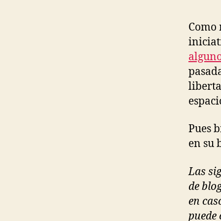
Como m
inicia
alguno
pasada
libert
espaci
Pues b
en su 
Las si
de blo
en cas
puede 