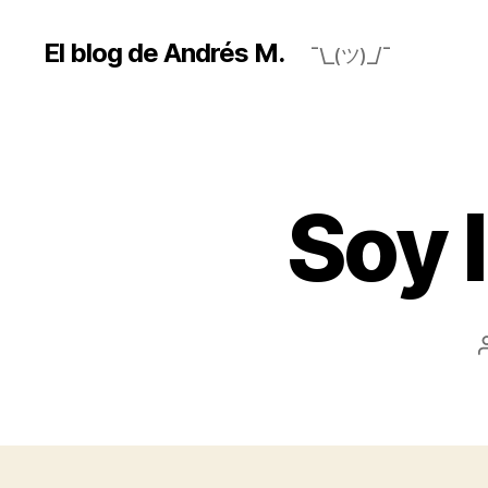
El blog de Andrés M.
¯\_(ツ)_/¯
Soy 