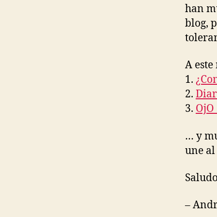
han mu
blog, 
tolera
A este
1.
¿Com
2.
Dia
3.
OjO 
… y mu
une al
Saludo
– Andr