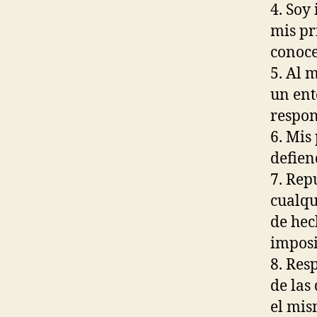
4. Soy
mis pri
conoce
5. Al 
un ent
respon
6. Mis
defien
7. Rep
cualqu
de hec
imposi
8. Res
de las
el mis