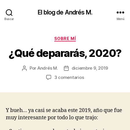
El blog de Andrés M.
Buscar
Menú
Categorías
SOBRE MÍ
¿Qué depararás, 2020?
Por
Andrés M.
diciembre 9, 2019
Autor
Fecha
de
de
en
3 comentarios
la
la
¿Qué
entrada
entrada
depararás,
2020?
Y bueh… ya casi se acaba este 2019, año que fue
muy interesante por todo lo que trajo: